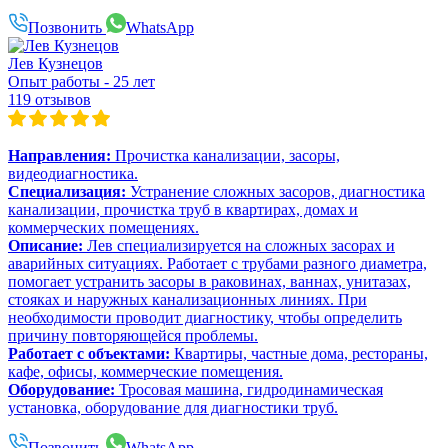
Позвонить
WhatsApp
Лев Кузнецов
Опыт работы - 25 лет
119 отзывов
Направления:
Прочистка канализации, засоры,
видеодиагностика.
Специализация:
Устранение сложных засоров, диагностика
канализации, прочистка труб в квартирах, домах и
коммерческих помещениях.
Описание:
Лев специализируется на сложных засорах и
аварийных ситуациях. Работает с трубами разного диаметра,
помогает устранить засоры в раковинах, ваннах, унитазах,
стояках и наружных канализационных линиях. При
необходимости проводит диагностику, чтобы определить
причину повторяющейся проблемы.
Работает с объектами:
Квартиры, частные дома, рестораны,
кафе, офисы, коммерческие помещения.
Оборудование:
Тросовая машина, гидродинамическая
установка, оборудование для диагностики труб.
Позвонить
WhatsApp