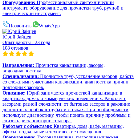
Оборудование:
Профессиональный сантехнический
инструмент, оборудование для прочистки труб, ручной и
электрический инструмент.
Позвонить
WhatsApp
Юрий Зайцев
Опыт работы - 23 года
108 отзывов
Направления:
Прочистка канализации, засоры,
видеодиагностика.
Специализация:
Прочистка труб, устранение засоров, работа
со сложными участками канализации, диагностика причин
повторных засоров.
Описание:
Юрий занимается прочисткой канализации в
квартирах, домах и коммерческих помещениях. Работает с
засорами разной сложности: от бытовых засоров в раковине
до плотных пробок в трубах и стояках. При необходимости
использует диагностику, чтобы понять причину проблемы и
снизить риск повторного засора.
Работает с объектами:
Квартиры, дома, кафе, магазины,
офисы, подвальные и технические помещения.
Оборудование:
Тросовая машина, гидродинамическая