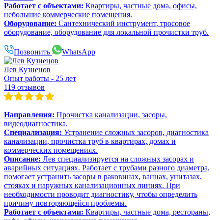
Работает с объектами:
Квартиры, частные дома, офисы,
небольшие коммерческие помещения.
Оборудование:
Сантехнический инструмент, тросовое
оборудование, оборудование для локальной прочистки труб.
Позвонить
WhatsApp
Лев Кузнецов
Опыт работы - 25 лет
119 отзывов
Направления:
Прочистка канализации, засоры,
видеодиагностика.
Специализация:
Устранение сложных засоров, диагностика
канализации, прочистка труб в квартирах, домах и
коммерческих помещениях.
Описание:
Лев специализируется на сложных засорах и
аварийных ситуациях. Работает с трубами разного диаметра,
помогает устранить засоры в раковинах, ваннах, унитазах,
стояках и наружных канализационных линиях. При
необходимости проводит диагностику, чтобы определить
причину повторяющейся проблемы.
Работает с объектами:
Квартиры, частные дома, рестораны,