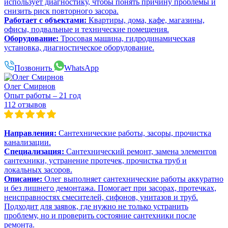
использует диагностику, чтобы понять причину проблемы и
снизить риск повторного засора.
Работает с объектами:
Квартиры, дома, кафе, магазины,
офисы, подвальные и технические помещения.
Оборудование:
Тросовая машина, гидродинамическая
установка, диагностическое оборудование.
Позвонить
WhatsApp
Олег Смирнов
Опыт работы – 21 год
112 отзывов
Направления:
Сантехнические работы, засоры, прочистка
канализации.
Специализация:
Сантехнический ремонт, замена элементов
сантехники, устранение протечек, прочистка труб и
локальных засоров.
Описание:
Олег выполняет сантехнические работы аккуратно
и без лишнего демонтажа. Помогает при засорах, протечках,
неисправностях смесителей, сифонов, унитазов и труб.
Подходит для заявок, где нужно не только устранить
проблему, но и проверить состояние сантехники после
ремонта.