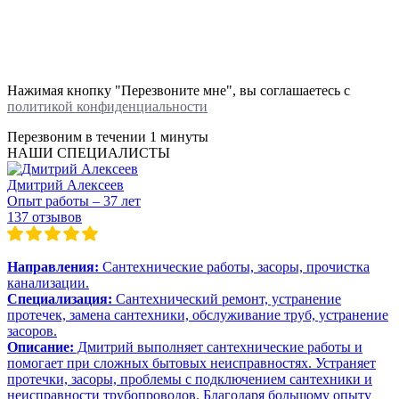
Нажимая кнопку "Перезвоните мне", вы соглашаетесь с
политикой конфиденциальности
Перезвоним в течении
1 минуты
НАШИ СПЕЦИАЛИСТЫ
Дмитрий Алексеев
Опыт работы – 37 лет
137 отзывов
Направления:
Сантехнические работы, засоры, прочистка
канализации.
Специализация:
Сантехнический ремонт, устранение
протечек, замена сантехники, обслуживание труб, устранение
засоров.
Описание:
Дмитрий выполняет сантехнические работы и
помогает при сложных бытовых неисправностях. Устраняет
протечки, засоры, проблемы с подключением сантехники и
неисправности трубопроводов. Благодаря большому опыту