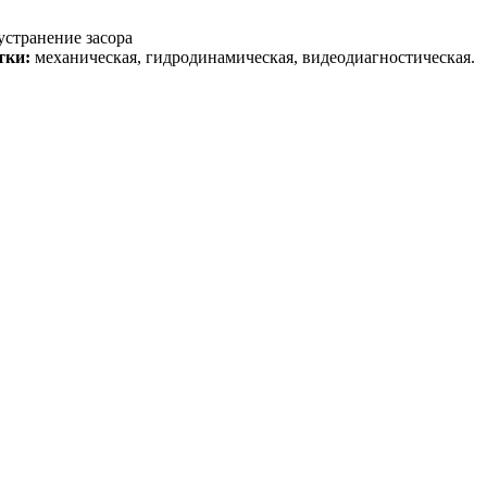
странение засора
тки:
механическая, гидродинамическая, видеодиагностическая.