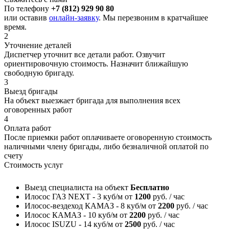
По телефону
+7 (812) 929 90 80
или оставив
онлайн-заявку
. Мы перезвоним в кратчайшее
время.
2
Уточнение деталей
Диспетчер уточнит все детали работ. Озвучит
ориентировочную стоимость. Назначит ближайшую
свободную бригаду.
3
Выезд бригады
На объект выезжает бригада для выполнения всех
оговоренных работ
4
Оплата работ
После приемки работ оплачиваете оговоренную стоимость
наличными члену бригады, либо безналичной оплатой по
счету
Стоимость услуг
Выезд специалиста на объект
Бесплатно
Илосос ГАЗ NEXT - 3 куб/м
от
1200
руб. / час
Илосос-вездеход КАМАЗ - 8 куб/м
от
2200
руб. / час
Илосос КАМАЗ - 10 куб/м
от
2200
руб. / час
Илосос ISUZU - 14 куб/м
от
2500
руб. / час