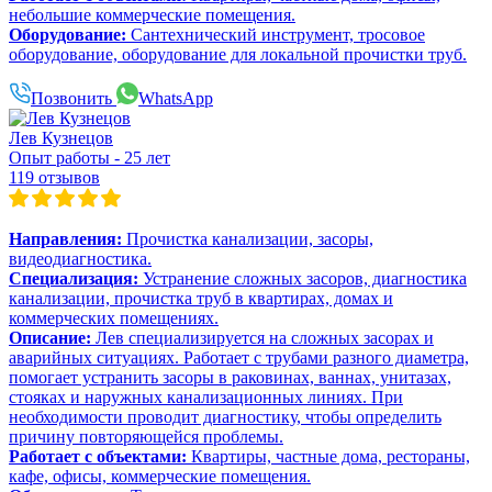
небольшие коммерческие помещения.
Оборудование:
Сантехнический инструмент, тросовое
оборудование, оборудование для локальной прочистки труб.
Позвонить
WhatsApp
Лев Кузнецов
Опыт работы - 25 лет
119 отзывов
Направления:
Прочистка канализации, засоры,
видеодиагностика.
Специализация:
Устранение сложных засоров, диагностика
канализации, прочистка труб в квартирах, домах и
коммерческих помещениях.
Описание:
Лев специализируется на сложных засорах и
аварийных ситуациях. Работает с трубами разного диаметра,
помогает устранить засоры в раковинах, ваннах, унитазах,
стояках и наружных канализационных линиях. При
необходимости проводит диагностику, чтобы определить
причину повторяющейся проблемы.
Работает с объектами:
Квартиры, частные дома, рестораны,
кафе, офисы, коммерческие помещения.