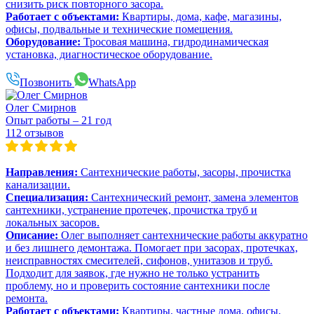
снизить риск повторного засора.
Работает с объектами:
Квартиры, дома, кафе, магазины,
офисы, подвальные и технические помещения.
Оборудование:
Тросовая машина, гидродинамическая
установка, диагностическое оборудование.
Позвонить
WhatsApp
Олег Смирнов
Опыт работы – 21 год
112 отзывов
Направления:
Сантехнические работы, засоры, прочистка
канализации.
Специализация:
Сантехнический ремонт, замена элементов
сантехники, устранение протечек, прочистка труб и
локальных засоров.
Описание:
Олег выполняет сантехнические работы аккуратно
и без лишнего демонтажа. Помогает при засорах, протечках,
неисправностях смесителей, сифонов, унитазов и труб.
Подходит для заявок, где нужно не только устранить
проблему, но и проверить состояние сантехники после
ремонта.
Работает с объектами:
Квартиры, частные дома, офисы,