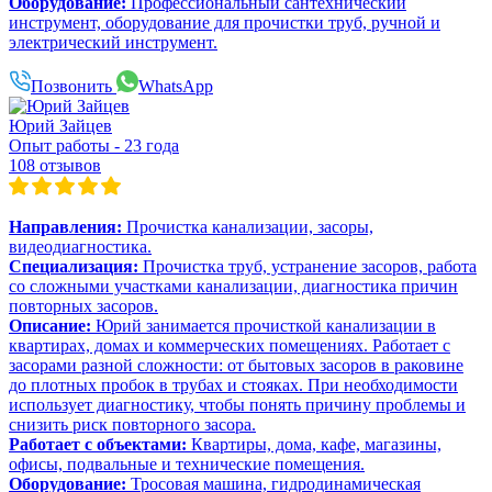
Оборудование:
Профессиональный сантехнический
инструмент, оборудование для прочистки труб, ручной и
электрический инструмент.
Позвонить
WhatsApp
Юрий Зайцев
Опыт работы - 23 года
108 отзывов
Направления:
Прочистка канализации, засоры,
видеодиагностика.
Специализация:
Прочистка труб, устранение засоров, работа
со сложными участками канализации, диагностика причин
повторных засоров.
Описание:
Юрий занимается прочисткой канализации в
квартирах, домах и коммерческих помещениях. Работает с
засорами разной сложности: от бытовых засоров в раковине
до плотных пробок в трубах и стояках. При необходимости
использует диагностику, чтобы понять причину проблемы и
снизить риск повторного засора.
Работает с объектами:
Квартиры, дома, кафе, магазины,
офисы, подвальные и технические помещения.
Оборудование:
Тросовая машина, гидродинамическая