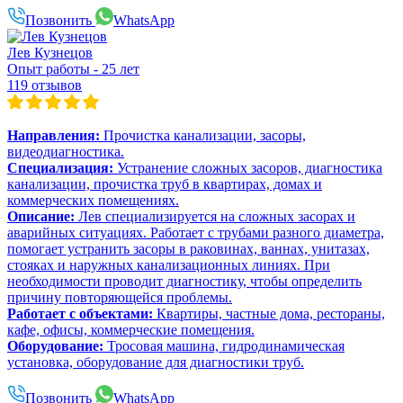
Позвонить
WhatsApp
Лев Кузнецов
Опыт работы - 25 лет
119 отзывов
Направления:
Прочистка канализации, засоры,
видеодиагностика.
Специализация:
Устранение сложных засоров, диагностика
канализации, прочистка труб в квартирах, домах и
коммерческих помещениях.
Описание:
Лев специализируется на сложных засорах и
аварийных ситуациях. Работает с трубами разного диаметра,
помогает устранить засоры в раковинах, ваннах, унитазах,
стояках и наружных канализационных линиях. При
необходимости проводит диагностику, чтобы определить
причину повторяющейся проблемы.
Работает с объектами:
Квартиры, частные дома, рестораны,
кафе, офисы, коммерческие помещения.
Оборудование:
Тросовая машина, гидродинамическая
установка, оборудование для диагностики труб.
Позвонить
WhatsApp