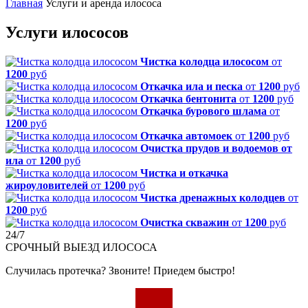
Главная
Услуги и аренда илососа
Услуги илососов
Чистка колодца илососом
от
1200
руб
Откачка ила и песка
от
1200
руб
Откачка бентонита
от
1200
руб
Откачка бурового шлама
от
1200
руб
Откачка автомоек
от
1200
руб
Очистка прудов и водоемов от
ила
от
1200
руб
Чистка и откачка
жироуловителей
от
1200
руб
Чистка дренажных колодцев
от
1200
руб
Очистка скважин
от
1200
руб
24/7
СРОЧНЫЙ
ВЫЕЗД ИЛОСОСА
Случилась протечка? Звоните! Приедем быстро!