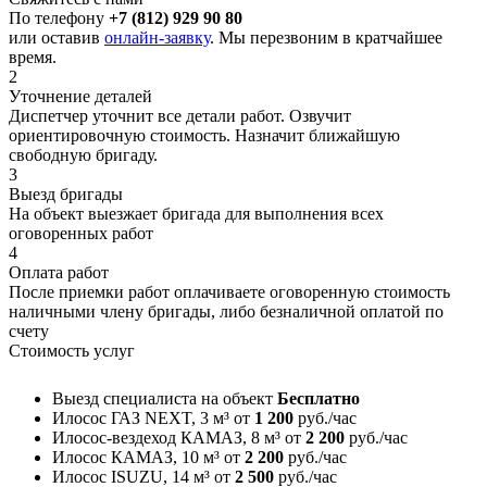
По телефону
+7 (812) 929 90 80
или оставив
онлайн-заявку
. Мы перезвоним в кратчайшее
время.
2
Уточнение деталей
Диспетчер уточнит все детали работ. Озвучит
ориентировочную стоимость. Назначит ближайшую
свободную бригаду.
3
Выезд бригады
На объект выезжает бригада для выполнения всех
оговоренных работ
4
Оплата работ
После приемки работ оплачиваете оговоренную стоимость
наличными члену бригады, либо безналичной оплатой по
счету
Стоимость услуг
Выезд специалиста на объект
Бесплатно
Илосос ГАЗ NEXT, 3 м³
от
1 200
руб./час
Илосос-вездеход КАМАЗ, 8 м³
от
2 200
руб./час
Илосос КАМАЗ, 10 м³
от
2 200
руб./час
Илосос ISUZU, 14 м³
от
2 500
руб./час