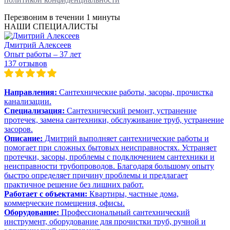
Перезвоним в течении
1 минуты
НАШИ СПЕЦИАЛИСТЫ
Дмитрий Алексеев
Опыт работы – 37 лет
137 отзывов
Направления:
Сантехнические работы, засоры, прочистка
канализации.
Специализация:
Сантехнический ремонт, устранение
протечек, замена сантехники, обслуживание труб, устранение
засоров.
Описание:
Дмитрий выполняет сантехнические работы и
помогает при сложных бытовых неисправностях. Устраняет
протечки, засоры, проблемы с подключением сантехники и
неисправности трубопроводов. Благодаря большому опыту
быстро определяет причину проблемы и предлагает
практичное решение без лишних работ.
Работает с объектами:
Квартиры, частные дома,
коммерческие помещения, офисы.
Оборудование:
Профессиональный сантехнический
инструмент, оборудование для прочистки труб, ручной и